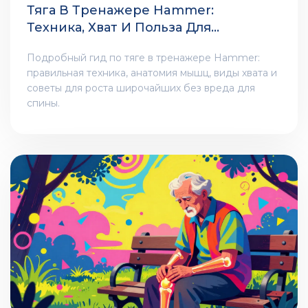
Тяга В Тренажере Hammer:
Техника, Хват И Польза Для
Широчайших Мышц
Подробный гид по тяге в тренажере Hammer:
правильная техника, анатомия мышц, виды хвата и
советы для роста широчайших без вреда для
спины.