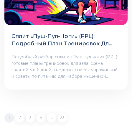
Сплит «Пуш-Пул-Ноги» (PPL):
Подробный План Тренировок Для
Набора Массы
Подробный разбор сплита «Пуш-пул-ноги» (PPL):
готовые планы тренировок для зала, схема
занятий 3 и 6 дней в неделю, список упражнений
и советы по питанию для набора мышечной
массы.
1
2
3
4
…
23