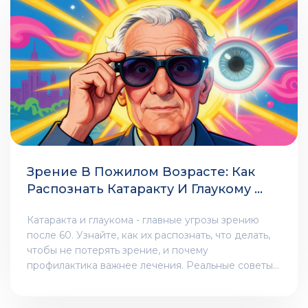
Зрение В Пожилом Возрасте: Как
Распознать Катаракту И Глаукому И
Не Потерять Зрение
Катаракта и глаукома - главные угрозы зрению
после 60. Узнайте, как их распознать, что делать,
чтобы не потерять зрение, и почему
профилактика важнее лечения. Реальные советы
от врачей.