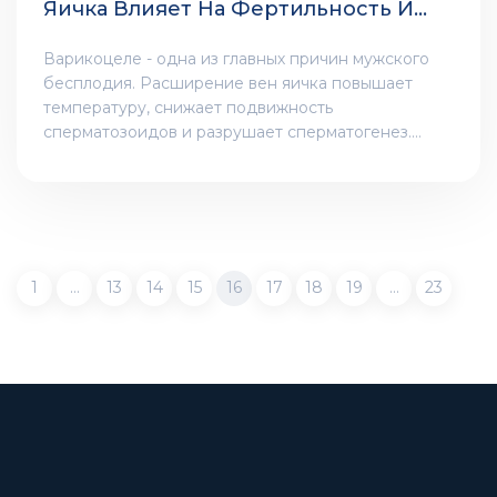
Яичка Влияет На Фертильность И
Что С Этим Делать
Варикоцеле - одна из главных причин мужского
бесплодия. Расширение вен яичка повышает
температуру, снижает подвижность
сперматозоидов и разрушает сперматогенез.
Узнайте, как диагностировать и лечить
варикоцеле, чтобы сохранить фертильность.
1
…
13
14
15
16
17
18
19
…
23