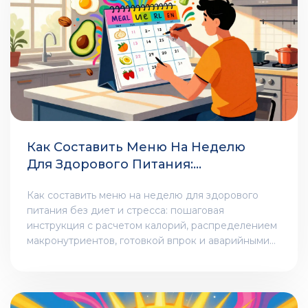
Как Составить Меню На Неделю
Для Здорового Питания:
Пошаговая Инструкция
Как составить меню на неделю для здорового
питания без диет и стресса: пошаговая
инструкция с расчетом калорий, распределением
макронутриентов, готовкой впрок и аварийными
вариантами. Проверено экспертами и
пользователями.