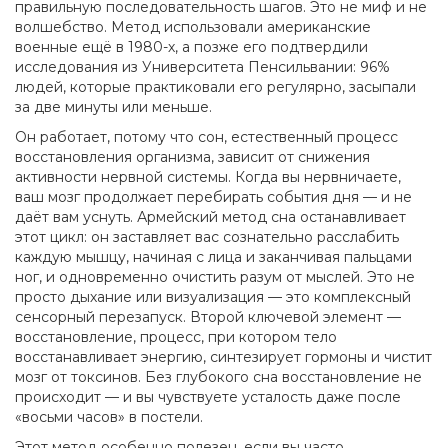
правильную последовательность шагов.
Это не миф и не
волшебство. Метод использовали американские
военные ещё в 1980-х, а позже его подтвердили
исследования из Университета Пенсильвании: 96%
людей, которые практиковали его регулярно, засыпали
за две минуты или меньше.
Он работает, потому что
сон
,
естественный процесс
восстановления организма, зависит от снижения
активности нервной системы
. Когда вы нервничаете,
ваш мозг продолжает перебирать события дня — и не
даёт вам уснуть. Армейский метод сна останавливает
этот цикл: он заставляет вас сознательно расслабить
каждую мышцу, начиная с лица и заканчивая пальцами
ног, и одновременно очистить разум от мыслей. Это не
просто дыхание или визуализация — это комплексный
сенсорный перезапуск. Второй ключевой элемент —
восстановление
,
процесс, при котором тело
восстанавливает энергию, синтезирует гормоны и чистит
мозг от токсинов
. Без глубокого сна восстановление не
происходит — и вы чувствуете усталость даже после
«восьми часов» в постели.
Этот метод особенно полезен, если вы часто