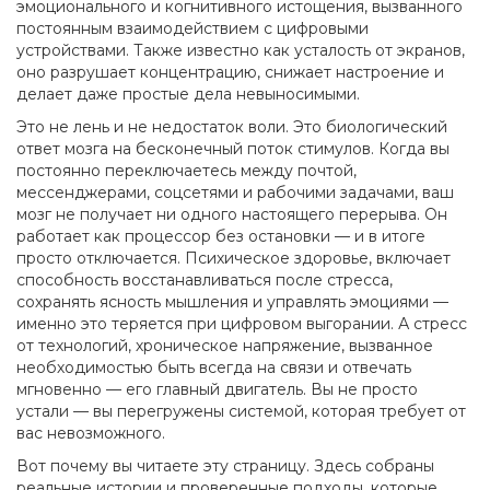
эмоционального и когнитивного истощения, вызванного
постоянным взаимодействием с цифровыми
устройствами
. Также известно как
усталость от экранов
,
оно разрушает концентрацию, снижает настроение и
делает даже простые дела невыносимыми.
Это не лень и не недостаток воли. Это биологический
ответ мозга на бесконечный поток стимулов. Когда вы
постоянно переключаетесь между почтой,
мессенджерами, соцсетями и рабочими задачами, ваш
мозг не получает ни одного настоящего перерыва. Он
работает как процессор без остановки — и в итоге
просто отключается.
Психическое здоровье
,
включает
способность восстанавливаться после стресса,
сохранять ясность мышления и управлять эмоциями
—
именно это теряется при цифровом выгорании. А
стресс
от технологий
,
хроническое напряжение, вызванное
необходимостью быть всегда на связи и отвечать
мгновенно
— его главный двигатель. Вы не просто
устали — вы перегружены системой, которая требует от
вас невозможного.
Вот почему вы читаете эту страницу. Здесь собраны
реальные истории и проверенные подходы, которые