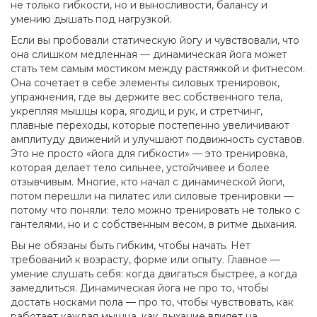
не только гибкости, но и выносливости, балансу и
умению дышать под нагрузкой.
Если вы пробовали статическую йогу и чувствовали, что
она слишком медленная — динамическая йога может
стать тем самым мостиком между растяжкой и фитнесом.
Она сочетает в себе элементы
силовых тренировок
,
упражнения, где вы держите вес собственного тела,
укрепляя мышцы кора, ягодиц и рук
, и
стретчинг
,
плавные переходы, которые постепенно увеличивают
амплитуду движений и улучшают подвижность суставов
.
Это не просто «йога для гибкости» — это тренировка,
которая делает тело сильнее, устойчивее и более
отзывчивым. Многие, кто начал с динамической йоги,
потом перешли на пилатес или силовые тренировки —
потому что поняли: тело можно тренировать не только с
гантелями, но и с собственным весом, в ритме дыхания.
Вы не обязаны быть гибким, чтобы начать. Нет
требований к возрасту, форме или опыту. Главное —
умение слушать себя: когда двигаться быстрее, а когда
замедлиться. Динамическая йога не про то, чтобы
достать носками пола — про то, чтобы чувствовать, как
работает каждая мышца, как дыхание влияет на