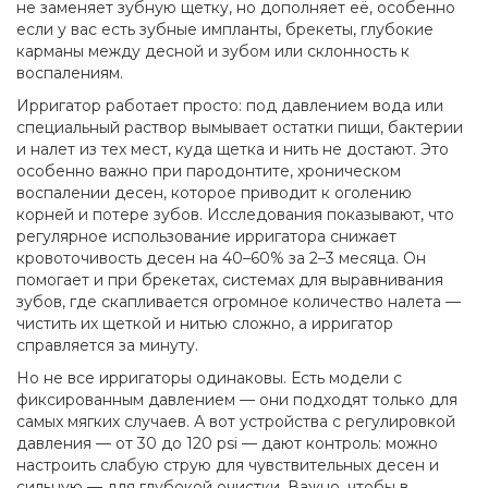
не заменяет зубную щетку, но дополняет её, особенно
если у вас есть зубные импланты, брекеты, глубокие
карманы между десной и зубом или склонность к
воспалениям.
Ирригатор работает просто: под давлением вода или
специальный раствор вымывает остатки пищи, бактерии
и налет из тех мест, куда щетка и нить не достают. Это
особенно важно при
пародонтите
,
хроническом
воспалении десен, которое приводит к оголению
корней и потере зубов
. Исследования показывают, что
регулярное использование ирригатора снижает
кровоточивость десен на 40–60% за 2–3 месяца. Он
помогает и при
брекетах
,
системах для выравнивания
зубов, где скапливается огромное количество налета
—
чистить их щеткой и нитью сложно, а ирригатор
справляется за минуту.
Но не все ирригаторы одинаковы. Есть модели с
фиксированным давлением — они подходят только для
самых мягких случаев. А вот устройства с регулировкой
давления — от 30 до 120 psi — дают контроль: можно
настроить слабую струю для чувствительных десен и
сильную — для глубокой очистки. Важно, чтобы в