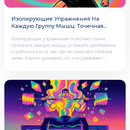
Изолирующие Упражнения На
Каждую Группу Мышц: Точечная
Прокачка
Изолирующие упражнения позволяют точно
прокачать каждую мышцу, устранить дисбалансы
и добиться роста там, где не помогают тяжёлые
жимы. Научно доказано, что они удваивают
гипертрофию в сочетании с compound-
движениями.