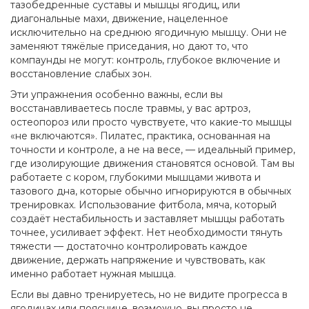
тазобедренные суставы и мышцы ягодиц
, или
диагональные махи
,
движение, нацеленное
исключительно на среднюю ягодичную мышцу
. Они не
заменяют тяжёлые приседания, но дают то, что
компаунды не могут: контроль, глубокое включение и
восстановление слабых зон.
Эти упражнения особенно важны, если вы
восстанавливаетесь после травмы, у вас артроз,
остеопороз или просто чувствуете, что какие-то мышцы
«не включаются».
Пилатес
,
практика, основанная на
точности и контроле, а не на весе
, — идеальный пример,
где изолирующие движения становятся основой. Там вы
работаете с
кором
,
глубокими мышцами живота и
тазового дна, которые обычно игнорируются в обычных
тренировках
. Использование
фитбола
,
мяча, который
создаёт нестабильность и заставляет мышцы работать
точнее
, усиливает эффект. Нет необходимости тянуть
тяжести — достаточно контролировать каждое
движение, держать напряжение и чувствовать, как
именно работает нужная мышца.
Если вы давно тренируетесь, но не видите прогресса в
ягодицах или пояснице, возможно, вы просто не