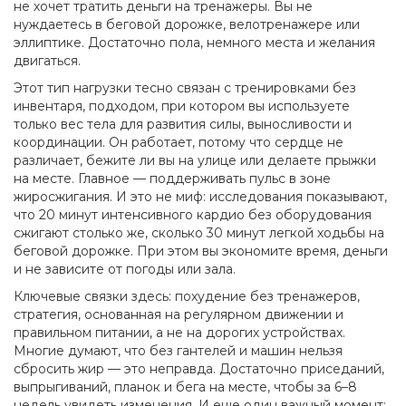
не хочет тратить деньги на тренажеры
. Вы не
нуждаетесь в беговой дорожке, велотренажере или
эллиптике. Достаточно пола, немного места и желания
двигаться.
Этот тип нагрузки тесно связан с
тренировками без
инвентаря
,
подходом, при котором вы используете
только вес тела для развития силы, выносливости и
координации
. Он работает, потому что сердце не
различает, бежите ли вы на улице или делаете прыжки
на месте. Главное — поддерживать пульс в зоне
жиросжигания. И это не миф: исследования показывают,
что 20 минут интенсивного кардио без оборудования
сжигают столько же, сколько 30 минут легкой ходьбы на
беговой дорожке. При этом вы экономите время, деньги
и не зависите от погоды или зала.
Ключевые связки здесь:
похудение без тренажеров
,
стратегия, основанная на регулярном движении и
правильном питании, а не на дорогих устройствах
.
Многие думают, что без гантелей и машин нельзя
сбросить жир — это неправда. Достаточно приседаний,
выпрыгиваний, планок и бега на месте, чтобы за 6–8
недель увидеть изменения. И еще один важный момент: