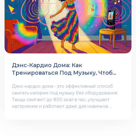
Дэнс-Кардио Дома: Как
Тренироваться Под Музыку, Чтобы
Сжигать Калории Эффективно
Дэнс-кардио дома - это эффективный способ
сжигать калории под музыку без оборудования.
Танцы сжигают до 800 ккал в час, улучшают
настроение и работают даже для новичков.
Узнайте, как начать, как контролировать пульс и
почему это лучше бега.