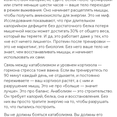
или спите меньше шести часов — ваше тело переходит
в режим выживания. Оно начинает расщеплять мышцы,
чтобы получить аминокислоты для энергии. Это не миф.
Исследования показывают, что при длительном
калорийном дефиците без достаточного белка потеря
мышечной массы может достигать 30% от общего веса,
который вы теряете. И да, это работает даже у тех, кто
«не ест ничего лишнего». Протеин после тренировки —
это не маркетинг, это биология. Без него ваше тело не
знает, чем восстанавливать мышцы, и начинает
использовать их сами.
Связь между
катаболизмом
и
уровнем кортизола —
гормона стресса
тоже важна. Если вы тренируетесь по
90 минут каждый день, не отдыхаете, и постоянно
переживаете — ваш кортизол растёт, а с ним и
разрушение мышц. Это не про «больше — значит
лучше». Это про баланс.
Анаболизм
— это строительство
.
Он требует калорий, белка, сна и восстановления. Без
них вы просто тратите энергию на то, чтобы разрушать
то, что пытались построить.
Вы не должны бояться катаболизма. Вы должны его