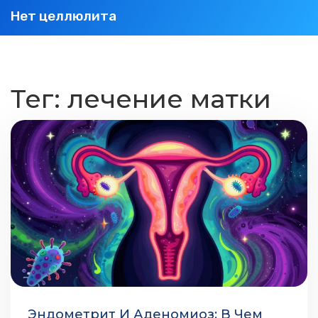
Нет целлюлита
Тег: лечение матки
Эндометрит И Аденомиоз: В Чем