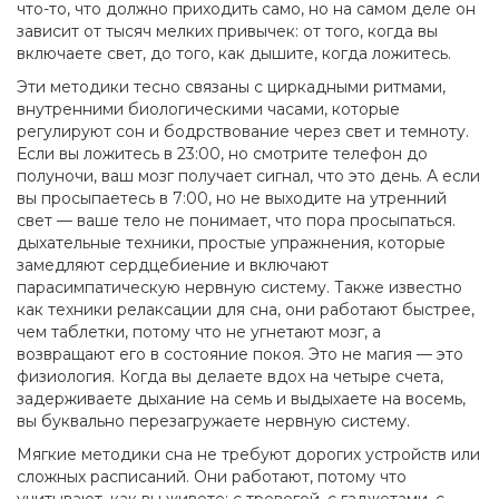
что-то, что должно приходить само, но на самом деле он
зависит от тысяч мелких привычек: от того, когда вы
включаете свет, до того, как дышите, когда ложитесь.
Эти методики тесно связаны с
циркадными ритмами
,
внутренними биологическими часами, которые
регулируют сон и бодрствование через свет и темноту
.
Если вы ложитесь в 23:00, но смотрите телефон до
полуночи, ваш мозг получает сигнал, что это день. А если
вы просыпаетесь в 7:00, но не выходите на утренний
свет — ваше тело не понимает, что пора просыпаться.
дыхательные техники
,
простые упражнения, которые
замедляют сердцебиение и включают
парасимпатическую нервную систему
. Также известно
как
техники релаксации для сна
, они работают быстрее,
чем таблетки, потому что не угнетают мозг, а
возвращают его в состояние покоя.
Это не магия — это
физиология. Когда вы делаете вдох на четыре счета,
задерживаете дыхание на семь и выдыхаете на восемь,
вы буквально перезагружаете нервную систему.
Мягкие методики сна не требуют дорогих устройств или
сложных расписаний. Они работают, потому что