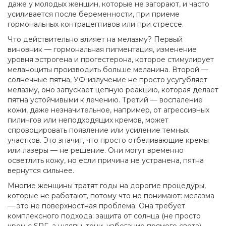
даже у молодых женщин, которые не загорают, и часто
усиливается после беременности, при приеме
гормональных контрацептивов или при стрессе.
Что действительно влияет на мелазму? Первый
виновник —
гормональная пигментация
,
изменение
уровня эстрогена и прогестерона, которое стимулирует
меланоциты производить больше меланина
. Второй —
солнечные пятна
,
УФ-излучение не просто усугубляет
мелазму, оно запускает цепную реакцию, которая делает
пятна устойчивыми к лечению
. Третий —
воспаление
кожи
,
даже незначительное, например, от агрессивных
пилингов или неподходящих кремов, может
спровоцировать появление или усиление темных
участков
. Это значит, что просто отбеливающие кремы
или лазеры — не решение. Они могут временно
осветлить кожу, но если причина не устранена, пятна
вернутся сильнее.
Многие женщины тратят годы на дорогие процедуры,
которые не работают, потому что не понимают: мелазма
— это не поверхностная проблема. Она требует
комплексного подхода: защита от солнца (не просто