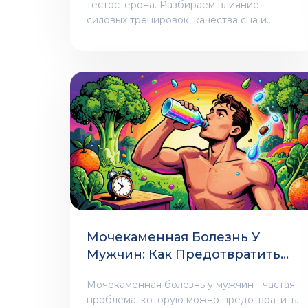
тестостерона. Разбираем влияние
силовых тренировок, качества сна и
правильного питания на мужское
здоровье и энергию.
Мочекаменная Болезнь У
Мужчин: Как Предотвратить
Камни В Почках
Мочекаменная болезнь у мужчин - частая
проблема, которую можно предотвратить.