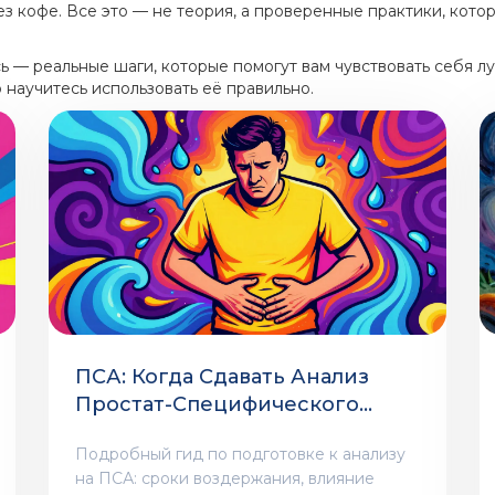
з кофе. Все это — не теория, а проверенные практики, кото
есь — реальные шаги, которые помогут вам чувствовать себя л
о научитесь использовать её правильно.
ПСА: Когда Сдавать Анализ
Простат-Специфического
Антигена - Правила
Подробный гид по подготовке к анализу
Подготовки И Сроки
на ПСА: сроки воздержания, влияние