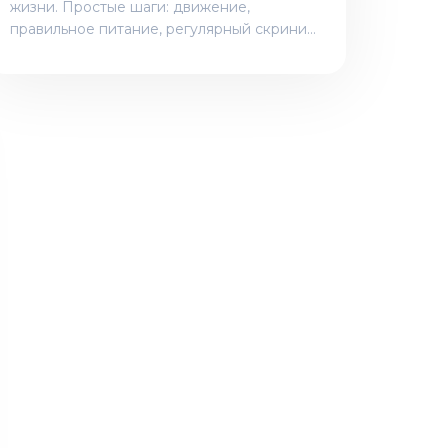
жизни. Простые шаги: движение,
правильное питание, регулярный скрининг
и секс - помогают избежать серьезных
проблем. Не ждите боли - действуйте
заранее.