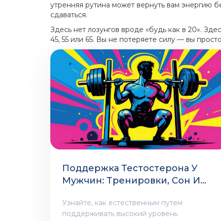
утренняя рутина может вернуть вам энергию бе
сдаваться.
Здесь нет лозунгов вроде «будь как в 20». Зд
45, 55 или 65. Вы не потеряете силу — вы прост
Поддержка Тестостерона У
Мужчин: Тренировки, Сон И
Питание Для Максимальной
Узнайте, как естественным путем
Энергии
поддерживать высокий уровень