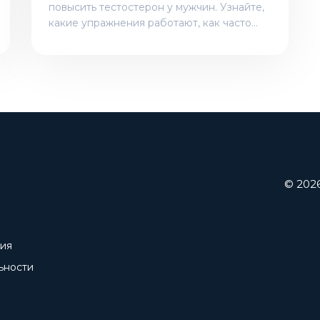
повысить тестостерон у мужчин. Узнайте,
какие упражнения работают, как часто
тренироваться и как избежать ошибок,
которые снижают гормон.
© 202
ния
ьности