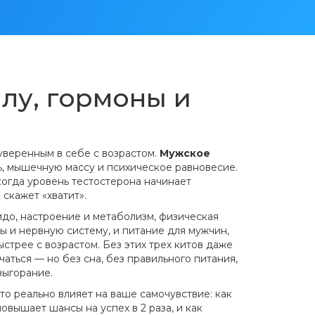
лу, гормоны и
уверенным в себе с возрастом.
Мужское
ь, мышечную массу и психическое равновесие
.
 когда уровень тестостерона начинает
 скажет «хватит».
до, настроение и метаболизм
,
физическая
вы и нервную систему
, и
питание для мужчин
,
быстрее с возрастом
. Без этих трех китов даже
аться — но без сна, без правильного питания,
выгорание.
то реально влияет на ваше самочувствие: как
вышает шансы на успех в 2 раза, и как