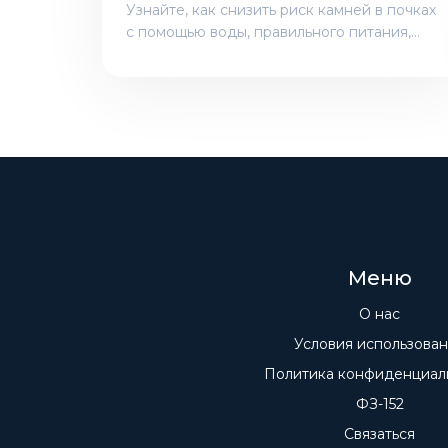
Узнайте, как снизить риск камней в почках
с помощью воды, правильного питания,
физической активности и регулярных
обследований.
Меню
О нас
Условия использова
Политика конфиденциал
ФЗ-152
Связаться