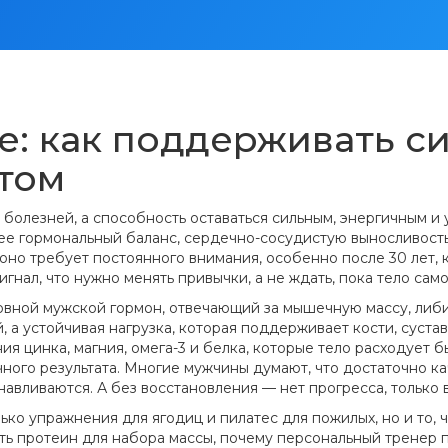
: как поддерживать си
стом
болезней, а способность оставаться сильным, энергичным и 
е гормональный баланс, сердечно-сосудистую выносливост
 оно требует постоянного внимания, особенно после 30 лет,
гнал, что нужно менять привычки, а не ждать, пока тело само
овной мужской гормон, отвечающий за мышечную массу, либи
, а устойчивая нагрузка, которая поддерживает кости, суста
ия цинка, магния, омега-3 и белка, которые тело расходует 
ого результата. Многие мужчины думают, что достаточно кач
авливаются. А без восстановления — нет прогресса, только 
ько упражнения для ягодиц и пилатес для пожилых, но и то, ч
ть протеин для набора массы, почему персональный тренер по