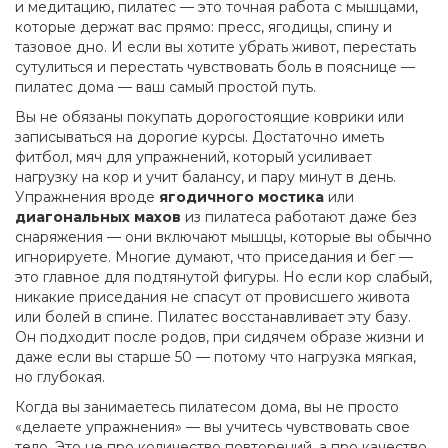
и медитацию, пилатес — это точная работа с мышцами,
которые держат вас прямо: пресс, ягодицы, спину и
тазовое дно. И если вы хотите убрать живот, перестать
сутулиться и перестать чувствовать боль в пояснице —
пилатес дома — ваш самый простой путь.
Вы не обязаны покупать дорогостоящие коврики или
записываться на дорогие курсы. Достаточно иметь
фитбол
,
мяч для упражнений, который усиливает
нагрузку на кор и учит балансу
, и пару минут в день.
Упражнения вроде
ягодичного мостика
или
диагональных махов
из пилатеса работают даже без
снаряжения — они включают мышцы, которые вы обычно
игнорируете. Многие думают, что приседания и бег —
это главное для подтянутой фигуры. Но если кор слабый,
никакие приседания не спасут от провисшего живота
или болей в спине. Пилатес восстанавливает эту базу.
Он подходит после родов, при сидячем образе жизни и
даже если вы старше 50 — потому что нагрузка мягкая,
но глубокая.
Когда вы занимаетесь пилатесом дома, вы не просто
«делаете упражнения» — вы учитесь чувствовать свое
тело. Это не про количество повторений, а про качество.