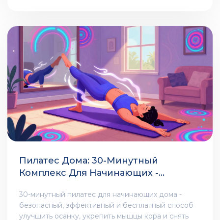
тех, кто хочет исправить осанку.
Пилатес Дома: 30-Минутный
Комплекс Для Начинающих -
Эффективно, Безопасно, Без
30-минутный пилатес для начинающих дома -
Оборудования
безопасный, эффективный и бесплатный способ
улучшить осанку, укрепить мышцы кора и снять