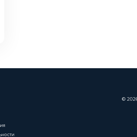
© 202
ния
ьности