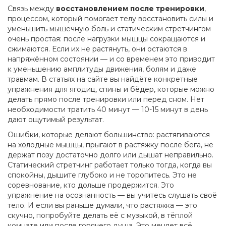
Связь между
восстановлением после тренировки
,
процессом, который помогает телу восстановить силы и
уменьшить мышечную боль
и статическим стретчингом
очень простая: после нагрузки мышцы сокращаются и
сжимаются. Если их не растянуть, они остаются в
напряжённом состоянии — и со временем это приводит
к уменьшению амплитуды движения, болям и даже
травмам. В статьях на сайте вы найдёте конкретные
упражнения для ягодиц, спины и бёдер, которые можно
делать прямо после тренировки или перед сном. Нет
необходимости тратить 40 минут — 10-15 минут в день
дают ощутимый результат.
Ошибки, которые делают большинство: растягиваются
на холодные мышцы, прыгают в растяжку после бега, не
держат позу достаточно долго или дышат неправильно.
Статический стретчинг работает только тогда, когда вы
спокойны, дышите глубоко и не торопитесь. Это не
соревнование, кто дольше продержится. Это
упражнение на осознанность — вы учитесь слушать своё
тело. И если вы раньше думали, что растяжка — это
скучно, попробуйте делать её с музыкой, в тёплой
комнате или после горячего душа. Это меняет всё.