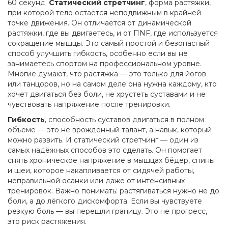
60 секунд.
Статический стретчинг
,
форма растяжки,
при которой тело остаётся неподвижным в крайней
точке движения
. Он отличается от динамической
растяжки, где вы двигаетесь, и от ПNF, где используется
сокращение мышцы. Это самый простой и безопасный
способ улучшить гибкость, особенно если вы не
занимаетесь спортом на профессиональном уровне.
Многие думают, что растяжка — это только для йогов
или танцоров, но на самом деле она нужна каждому, кто
хочет двигаться без боли, не хрустеть суставами и не
чувствовать напряжение после тренировки.
Гибкость
,
способность суставов двигаться в полном
объёме
— это не врождённый талант, а навык, который
можно развить. И статический стретчинг — один из
самых надёжных способов это сделать. Он помогает
снять хроническое напряжение в мышцах бёдер, спины
и шеи, которое накапливается от сидячей работы,
неправильной осанки или даже от интенсивных
тренировок. Важно понимать: растягиваться нужно не до
боли, а до лёгкого дискомфорта. Если вы чувствуете
резкую боль — вы перешли границу. Это не прогресс,
это риск растяжения.