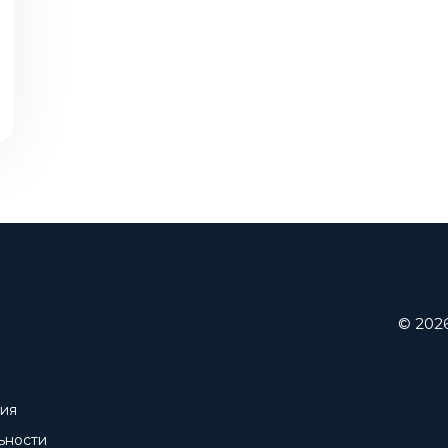
© 202
ния
ьности