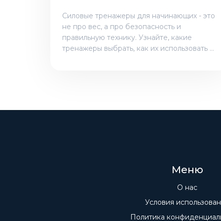
И Как Использовать
Силовые тренажеры для начинающих - это
не про вес, а про безопасность и
правильную технику. Узнайте, какие
тренажеры выбрать, как их использовать и
когда переходить на штангу. Без лишнего
пафоса - только понятные шаги.
Меню
О нас
Условия использова
Политика конфиденциал