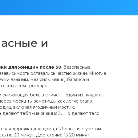
пасные и
ки для женщин после 50
,
безопасные,
езависимость
оставались частью жизни. Многие
ески важным. Без силы мышц, баланса и
а скользком тротуаре.
и снижающая боль в спине
— один из лучших
ерез месяц ты заметишь, как легче стало
годиц
,
включая ягодичный мостик,
не делают тебя «накачанной», но делают тело
говая дорожка для дома
,
выбранная с учётом
ь по 30 минут. Достаточно 15-20 минут