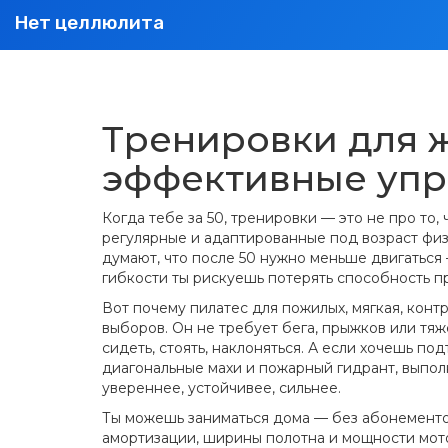
Нет целлюлита
Тренировки для ж
эффективные уп
Когда тебе за 50, тренировки — это не про то,
регулярные и адаптированные под возраст физ
думают, что после 50 нужно меньше двигаться
гибкости ты рискуешь потерять способность про
Вот почему
пилатес для пожилых
,
мягкая, конт
выборов. Он не требует бега, прыжков или тяж
сидеть, стоять, наклоняться. А если хочешь по
диагональные махи и пожарный гидрант, выпол
увереннее, устойчивее, сильнее.
Ты можешь заниматься дома — без абонементо
амортизации, ширины полотна и мощности мот