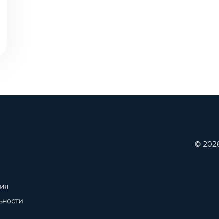
© 202
ния
ьности