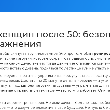
енщин после 50: безо
ражнения
 чтобы скинуть пару килограммов. Это про то, чтобы
трениров
ические нагрузки, которые сохраняют подвижность, силу и н
 — на самом деле, именно тогда движение становится критич
сто встать с дивана, подняться по лестнице или не упасть н
ролируемая практика, укрепляющая кор, улучшающая осанку 
ёлых весов. Достаточно 20 минут в день на коврике — и уже ч
дтянуть ягодицы без нагрузки на суставы —
упражнения для я
ненные с правильной техникой
— это то, что работает. Они 
в и дорогих тренажёров. Но если хочешь больше кардио,
бе
ора
— это разумное вложение в своё будущее. Не нужно бегат