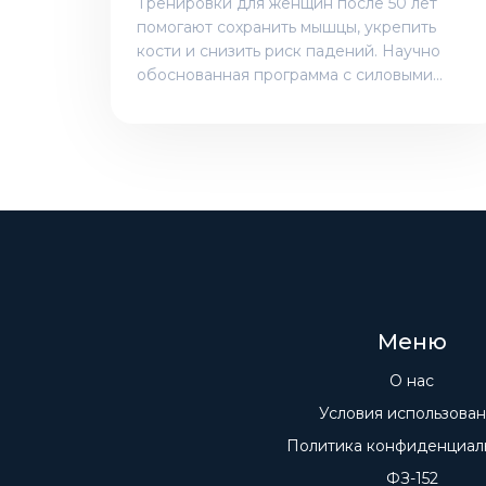
Тренировки для женщин после 50 лет
помогают сохранить мышцы, укрепить
кости и снизить риск падений. Научно
обоснованная программа с силовыми
упражнениями, балансом и
низковоздействующим кардио - ключ к
активной жизни без боли и травм.
Меню
О нас
Условия использова
Политика конфиденциал
ФЗ-152