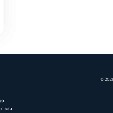
© 202
ния
ьности