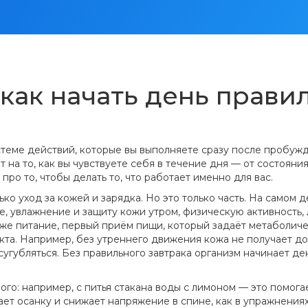
 как начать день прави
теме действий, которые вы выполняете сразу после пробужде
ет на то, как вы чувствуете себя в течение дня — от состоян
 про то, чтобы делать то, что работает именно для вас.
ко уход за кожей и зарядка. Но это только часть. На самом д
е, увлажнение и защиту кожи утром
,
физическую активность
,
аже
питание
,
первый приём пищи, который задаёт метаболиче
екта. Например, без утреннего движения кожа не получает дос
сугубляться. Без правильного завтрака организм начинает де
ного: например, с питья стакана воды с лимоном — это помог
ет осанку и снижает напряжение в спине, как в упражнениях