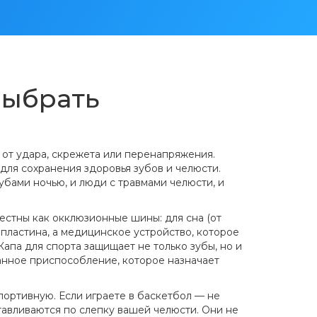
выбрать
 от удара, скрежета или перенапряжения
.
для сохранения здоровья зубов и челюсти.
убами ночью, и люди с травмами челюсти, и
вестны как
окклюзионные шины
: для сна (от
о пластина, а медицинское устройство, которое
апа для спорта защищает не только зубы, но и
ранное приспособление, которое назначает
портивную. Если играете в баскетбол — не
отавливаются по слепку вашей челюсти. Они не