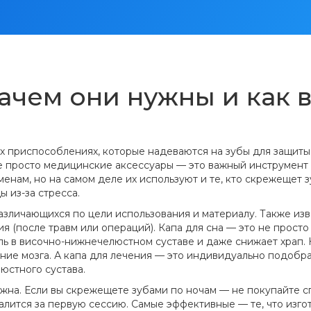
ачем они нужны и как 
х приспособлениях, которые надеваются на зубы для защиты
не просто медицинские аксессуары — это важный инструмент 
енам, но на самом деле их используют и те, кто скрежещет з
 из-за стресса.
азличающихся по цели использования и материалу
. Также из
ния (после травм или операций). Капа для сна — это не прост
ь в височно-нижнечелюстном суставе и даже снижает храп. К
сение мозга. А капа для лечения — это индивидуально подоб
юстного сустава.
нужна. Если вы скрежещете зубами по ночам — не покупайте с
звалится за первую сессию. Самые эффективные — те, что изг