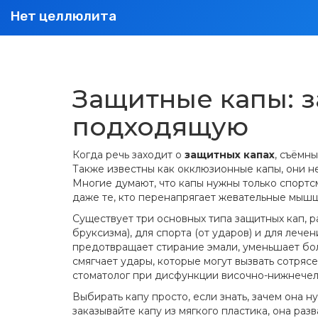
Нет целлюлита
Защитные капы: з
подходящую
Когда речь заходит о
защитных капах
,
съёмны
Также известны как
окклюзионные капы
, они 
Многие думают, что капы нужны только спортсм
даже те, кто перенапрягает жевательные мышцы
Существует три основных типа
защитных кап
,
р
бруксизма), для спорта (от ударов) и для лече
предотвращает стирание эмали, уменьшает бол
смягчает удары, которые могут вызвать сотря
стоматолог при дисфункции височно-нижнечел
Выбирать капу просто, если знать, зачем она 
заказывайте капу из мягкого пластика, она ра