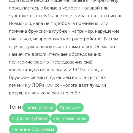
Если после месяца ношения капы вы по-прежнему
просыпаетесь с болью в челюсти, головой или
чувствуете, что зубы все еще стираются - это сигнал.
Возможно, капа не подобрана правильно, или
причина бруксизма глубже - например, нарушение
сна, апноэ, неврологическое расстройство. В этом
случае нужно вернуться к стоматологу. Он может
назначить дополнительные обследования:
полисомнографию (исследование сна),
консультацию невролога или ЛОРа. Иногда
бруксизм связан с дыханием во сне - и тогда
лечение у ЛОРа или сомнолога дает лучший
результат, чем капа сама по себе.
Теги:
капы для сна
бруксизм
скрежет зубами
защитные капы
лечение бруксизма