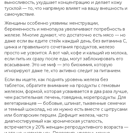
выносливость, ухудшает концентрацию и делает кожу
тусклой — то, что напрямую влияет на вашу внешность и
самочувствие.
Женщины особенно уязвимы: менструации,
беременность и менопауза увеличивают потребность в
железе. Многие думают, что достаточно есть мясо — но
даже если вы едите стейк каждый день, без витамина С,
цинка и правильного сочетания продуктов, железо
просто не усвоится. А вот чай, кофе и кальций из молока,
если пить их сразу после еды, могут заблокировать его
всасывание. Это не миф — это биохимия, которую
игнорируют даже те, кто активно следит за питанием.
Если вы ищете, как поднять уровень железа без
таблеток, обратите внимание на продукты с
гемовым
железом
,
формой, которая усваивается в два раза лучше,
чем растительная
: печень, говядина, морепродукты. Для
вегетарианцев — бобовые, шпинат, тыквенные семечки
и темный шоколад, но их нужно есть вместе с цитрусами
или болгарским перцем.
Дефицит железа
,
часто
диагностируемый как хроническая усталость
,
встречается у 20% женщин репродуктивного возраста —