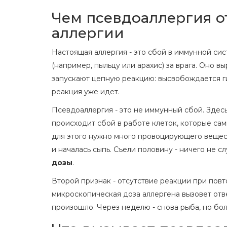
Чем псевдоаллергия о
аллергии
Настоящая аллергия - это сбой в иммунной с
(например, пыльцу или арахис) за врага. Оно в
запускают цепную реакцию: высвобождается гис
реакция уже идет.
Псевдоаллергия - это не иммунный сбой. Здесь 
происходит сбой в работе клеток, которые са
для этого нужно много провоцирующего веществ
и началась сыпь. Съели половину - ничего не с
дозы
.
Второй признак - отсутствие реакции при пов
микроскопическая доза аллергена вызовет отве
произошло. Через неделю - снова рыба, но боль