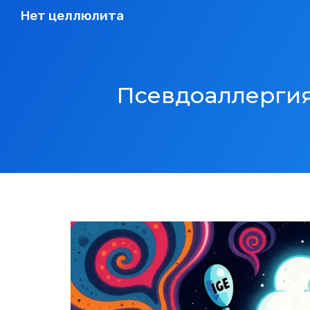
Нет целлюлита
Псевдоаллергия