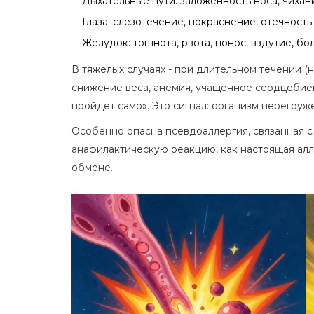
Дыхательные пути: заложенность носа, чихан
Глаза: слезотечение, покраснение, отечность
Желудок: тошнота, рвота, понос, вздутие, бо
В тяжелых случаях - при длительном течении (
снижение веса, анемия, учащенное сердцебиен
пройдет само». Это сигнал: организм перегруж
Особенно опасна псевдоаллергия, связанная с
анафилактическую реакцию, как настоящая алле
обмене.