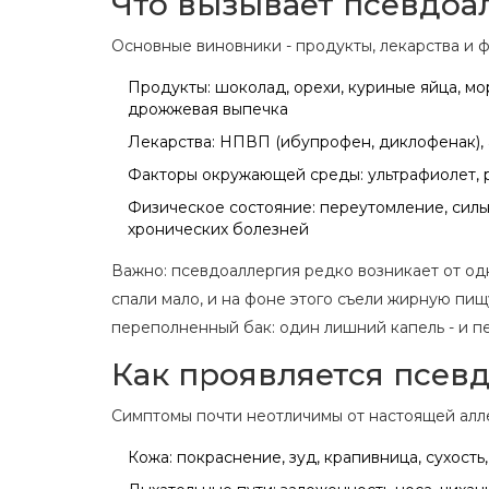
Что вызывает псевдо
Основные виновники - продукты, лекарства и 
Продукты: шоколад, орехи, куриные яйца, мо
дрожжевая выпечка
Лекарства: НПВП (ибупрофен, диклофенак),
Факторы окружающей среды: ультрафиолет, 
Физическое состояние: переутомление, сильн
хронических болезней
Важно: псевдоаллергия редко возникает от одн
спали мало, и на фоне этого съели жирную пищу
переполненный бак: один лишний капель - и п
Как проявляется псев
Симптомы почти неотличимы от настоящей алл
Кожа: покраснение, зуд, крапивница, сухост