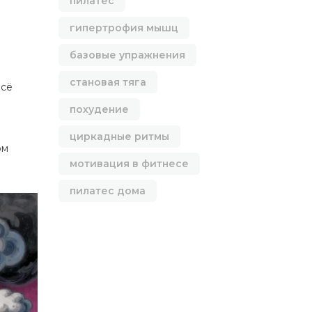
пилатес
гипертрофия мышц
базовые упражнения
становая тяга
всё
похудение
циркадные ритмы
ом
мотивация в фитнесе
пилатес дома