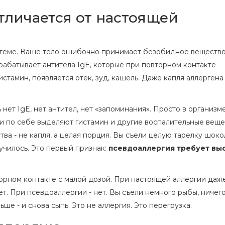
тличается от настоящей
истеме. Ваше тело ошибочно принимает безобидное веществ
ырабатывает антитела IgE, которые при повторном контакте
тамин, появляется отек, зуд, кашель. Даже капля аллергена 
нет IgE, нет антител, нет «запоминания». Просто в организм
ми по себе выделяют гистамин и другие воспалительные веще
а - не капля, а целая порция. Вы съели целую тарелку шоко
лучилось. Это первый признак:
псевдоаллергия требует вы
торном контакте с малой дозой. При настоящей аллергии даж
т. При псевдоаллергии - нет. Вы съели немного рыбы, ничег
ше - и снова сыпь. Это не аллергия. Это перегрузка.