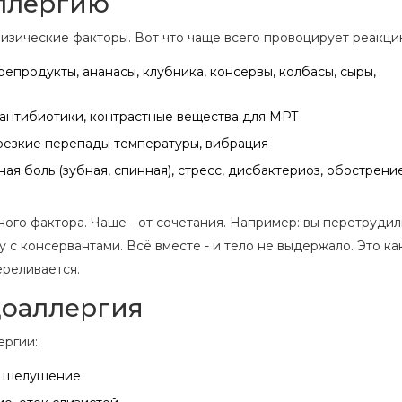
аллергию
физические факторы. Вот что чаще всего провоцирует реакци
репродукты, ананасы, клубника, консервы, колбасы, сыры,
 антибиотики, контрастные вещества для МРТ
резкие перепады температуры, вибрация
ая боль (зубная, спинная), стресс, дисбактериоз, обострени
ого фактора. Чаще - от сочетания. Например: вы перетрудил
 с консервантами. Всё вместе - и тело не выдержало. Это ка
ереливается.
доаллергия
ергии:
ь, шелушение