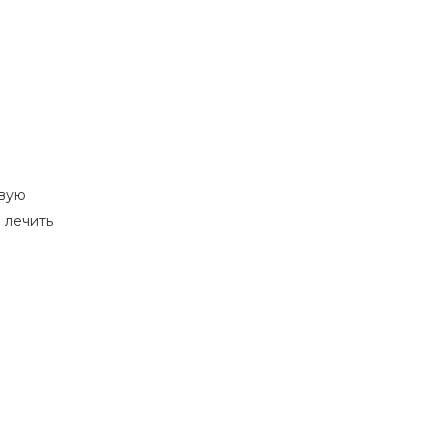
.
евую
 лечить