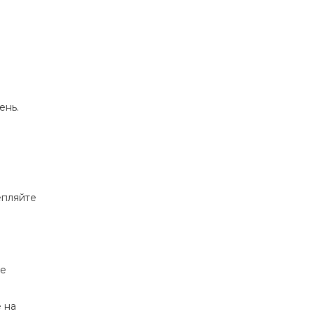
ень.
епляйте
не
е на