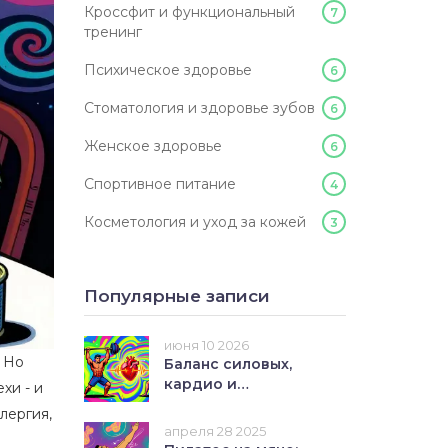
Кроссфит и функциональный
7
тренинг
Психическое здоровье
6
Стоматология и здоровье зубов
6
Женское здоровье
6
Спортивное питание
4
Косметология и уход за кожей
3
Популярные записи
июня 10 2026
? Но
Баланс силовых,
кардио и
хи - и
мобильности:
лергия,
готовый недельный
апреля 28 2025
план ЗОЖ для