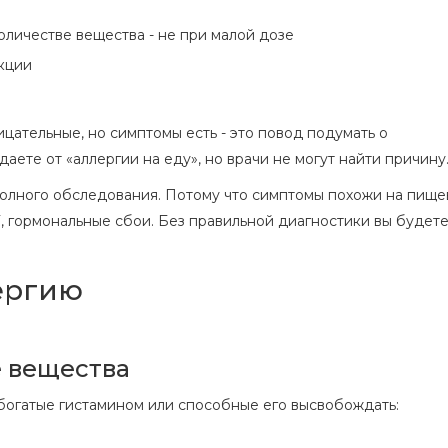
личестве вещества - не при малой дозе
кции
ицательные, но симптомы есть - это повод подумать о
аете от «аллергии на еду», но врачи не могут найти причину
полного обследования. Потому что симптомы похожи на пищ
 гормональные сбои. Без правильной диагностики вы будете
ергию
е вещества
 богатые гистамином или способные его высвобождать: