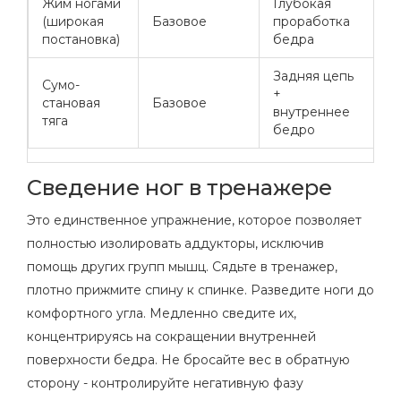
Жим ногами
Глубокая
Н
(широкая
Базовое
проработка
н
постановка)
бедра
ш
Задняя цепь
Сумо-
Ш
+
становая
Базовое
с
внутреннее
тяга
с
бедро
Сведение ног в тренажере
Это единственное упражнение, которое позволяет
полностью изолировать аддукторы, исключив
помощь других групп мышц. Сядьте в тренажер,
плотно прижмите спину к спинке. Разведите ноги до
комфортного угла. Медленно сведите их,
концентрируясь на сокращении внутренней
поверхности бедра. Не бросайте вес в обратную
сторону - контролируйте негативную фазу