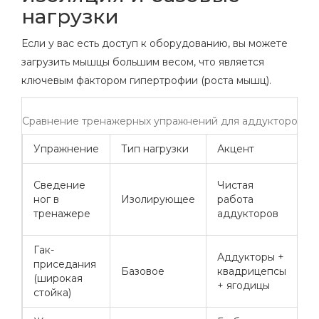
нагрузки
Если у вас есть доступ к оборудованию, вы можете
загрузить мышцы большим весом, что является
ключевым фактором гипертрофии (роста мышц).
Сравнение тренажерных упражнений для аддукторов
Упражнение
Тип нагрузки
Акцент
Р
Н
Сведение
Чистая
с
ног в
Изолирующее
работа
к
тренажере
аддукторов
в
Гак-
Н
Аддукторы +
приседания
р
Базовое
квадрицепсы
(широкая
н
+ ягодицы
стойка)
п