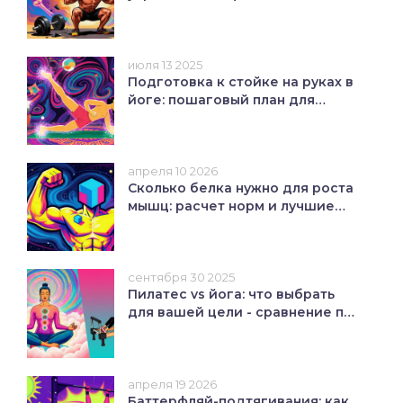
избежать травм и
тренироваться безопасно
июля 13 2025
Подготовка к стойке на руках в
йоге: пошаговый план для
новичков
апреля 10 2026
Сколько белка нужно для роста
мышц: расчет норм и лучшие
источники
сентября 30 2025
Пилатес vs йога: что выбрать
для вашей цели - сравнение по
эффективности, целям и
нагрузке
апреля 19 2026
Баттерфляй-подтягивания: как