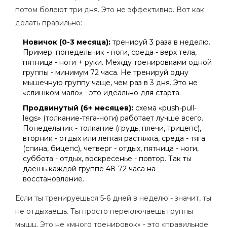
потом болеют три дня. Это не эффективно. Вот как
делать правильно:
Новичок (0-3 месяца):
тренируй 3 раза в неделю.
Пример: понедельник - ноги, среда - верх тела,
пятница - ноги + руки. Между тренировками одной
группы - минимум 72 часа. Не тренируй одну
мышечную группу чаще, чем раз в 3 дня. Это не
«слишком мало» - это идеально для старта.
Продвинутый (6+ месяцев):
схема «push-pull-
legs» (толкание-тяга-ноги) работает лучше всего.
Понедельник - толкание (грудь, плечи, трицепс),
вторник - отдых или легкая растяжка, среда - тяга
(спина, бицепс), четверг - отдых, пятница - ноги,
суббота - отдых, воскресенье - повтор. Так ты
даешь каждой группе 48-72 часа на
восстановление.
Если ты тренируешься 5-6 дней в неделю - значит, ты
не отдыхаешь. Ты просто переключаешь группы
мышц. Это не «много тренировок» - это «правильное