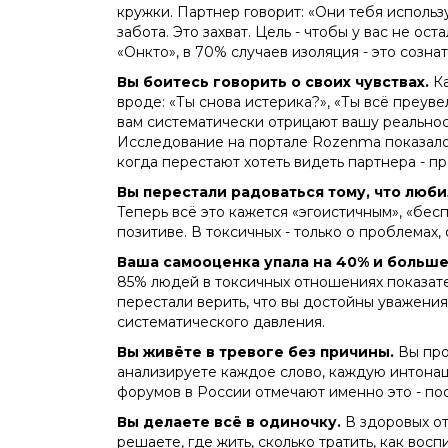
кружки. Партнер говорит: «Они тебя использу
забота. Это захват. Цель - чтобы у вас не ос
«Онкто», в 70% случаев изоляция - это сознат
Вы боитесь говорить о своих чувствах.
Ка
вроде: «Ты снова истерика?», «Ты всё преуве
вам систематически отрицают вашу реальност
Исследование на портале Rozenma показало,
когда перестают хотеть видеть партнера - пр
Вы перестали радоваться тому, что люби
Теперь всё это кажется «эгоистичным», «бес
позитиве. В токсичных - только о проблемах, о
Ваша самооценка упала на 40% и больше
85% людей в токсичных отношениях показате
перестали верить, что вы достойны уважения, 
систематического давления.
Вы живёте в тревоге без причины.
Вы про
анализируете каждое слово, каждую интонац
форумов в России отмечают именно это - пос
Вы делаете всё в одиночку.
В здоровых от
решаете, где жить, сколько тратить, как вос