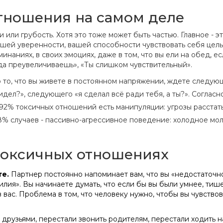
отношения на самом деле
 или грубость. Хотя это тоже может быть частью. Главное - э
шей уверенности, вашей способности чувствовать себя целы
инаниях, в своих эмоциях, даже в том, что вы ели на обед, ес
егда преувеличиваешь», «Ты слишком чувствительный».
о то, что вы живете в постоянном напряжении, ждете следую
дел?», следующего «я сделал всё ради тебя, а ты?». Согласн
92% токсичных отношений есть манипуляции: угрозы расстать
8% случаев - пассивно-агрессивное поведение: холодное мол
 токсичных отношениях
те.
Партнер постоянно напоминает вам, что вы «недостаточн
илия». Вы начинаете думать, что если бы вы были умнее, тише
 вас. Проблема в том, что человеку нужно, чтобы вы чувство
 друзьями, перестали звонить родителям, перестали ходить н