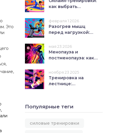
Онлайн-тренировки:
как выбрать
платформу и
получить реальный
то
февраля 1 2026
результат
Разогрев мышц
м. Это
перед нагрузкой:
ли
почему это
обязательно для
мая 23 2026
щего
профилактики травм
Менопауза и
о
постменопауза: как
ся,
предотвратить
возрастные болезни
чание,
ноября 23 2025
Тренировка на
лестнице:
эффективное
кардио для ног и
сердца без зала
о
Популярные теги
,
вали
силовые тренировки
а