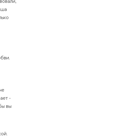
вовали,
аша
лько
юбви.
не
ает -
бы вы
кой.