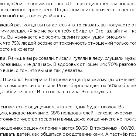
ют», «Они не понимают нас», «Я - твоя единственная опора».
талось никого, кроме него. По данным психологического центр
ельный шаг, а не случайность.
ждый раз, когда вы пытаетесь что-то сказать, вы получаете о
личиваешь», «Я же не хотел тебя обидеть». Это газлайтинг - к
ь. Вы начинаете не верить своим глазам, ушам, эмоциям.
 что 75% людей осознают токсичность отношений только тог
осто не хочется.
ли.
Раньше вы рисовали, писали, гуляли в лесу, слушали музы
полезным», «не для нас». В здоровых отношениях 70% разгово
 вине, о том, что вы «не так делаете».
.
Психолог Екатерина Петрова из центра «Зигмунд» отмечает,
ль самооценки по шкале Розенберга падает на 40% и более
любви, счастья. И это не ваша вина. Это результат
сыпаетесь с ощущением, что «сегодня будет плохо». Вы
ию, каждое молчание. 68% пользователей психологических
тоянное чувство тревоги и вины, даже когда ничего не прои
ношениях решения принимаются 50/50. В токсичных - 80/20.
питывать детей, как общаться с родственниками. А партнёр пр