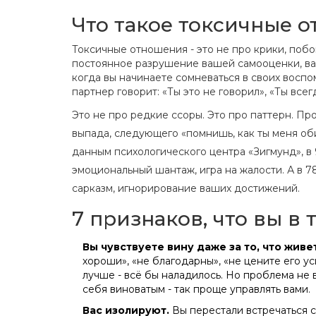
Что такое токсичные 
Токсичные отношения - это не про крики, побои
постоянное разрушение вашей самооценки, ва
когда вы начинаете сомневаться в своих воспом
партнер говорит: «Ты это не говорил», «Ты вс
Это не про редкие ссоры. Это про паттерн. Пр
выпада, следующего «помнишь, как ты меня оби
данным психологического центра «Зигмунд», в 
эмоциональный шантаж, игра на жалости. А в 7
сарказм, игнорирование ваших достижений.
7 признаков, что вы в
Вы чувствуете вину даже за то, что живе
хороши», «не благодарны», «не цените его ус
лучше - всё бы наладилось. Но проблема не в
себя виноватым - так проще управлять вами.
Вас изолируют.
Вы перестали встречаться с