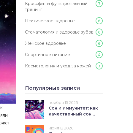
Кроссфит и функциональный
7
тренинг
Психическое здоровье
6
Стоматология и здоровье зубов
6
Женское здоровье
6
Спортивное питание
4
Косметология и уход за кожей
3
Популярные записи
ноября 15 2025
ак
Сон и иммунитет: как
качественный сон
ляли
защищает от
может
простуд и инфекций
июня 12 2026