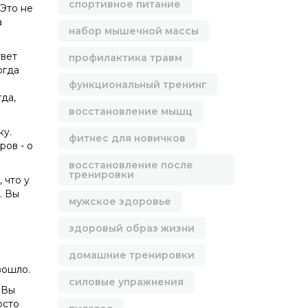
спортивное питание
 Это не
а
набор мышечной массы
твет
профилактика травм
огда
функциональный тренинг
да,
восстановление мышц
ку.
фитнес для новичков
ров - о
восстановление после
тренировки
 что у
. Вы
мужское здоровье
здоровый образ жизни
домашние тренировки
зошло.
силовые упражнения
 Вы
осто