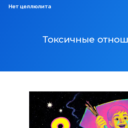
Нет целлюлита
Токсичные отнош