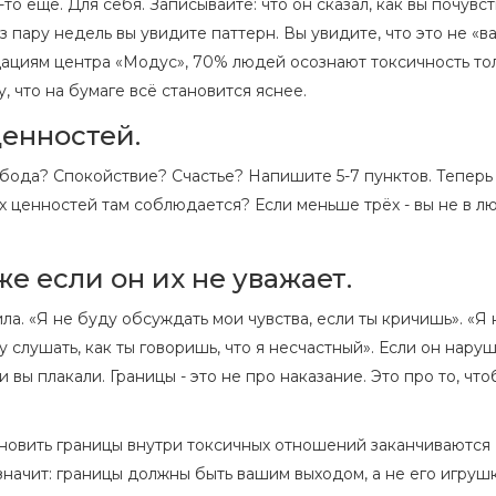
то ещё. Для себя. Записывайте: что он сказал, как вы почувст
ез пару недель вы увидите паттерн. Вы увидите, что это не «в
ндациям центра «Модус», 70% людей осознают токсичность то
, что на бумаге всё становится яснее.
ценностей.
бода? Спокойствие? Счастье? Напишите 5-7 пунктов. Теперь
х ценностей там соблюдается? Если меньше трёх - вы не в л
же если он их не уважает.
ила. «Я не буду обсуждать мои чувства, если ты кричишь». «Я 
 слушать, как ты говоришь, что я несчастный». Если он наруш
 вы плакали. Границы - это не про наказание. Это про то, что
ановить границы внутри токсичных отношений заканчиваются
 значит: границы должны быть вашим выходом, а не его игруш