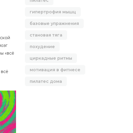
пилатес
гипертрофия мышц
базовые упражнения
становая тяга
еской
мозг
похудение
вы «всё
циркадные ритмы
мотивация в фитнесе
 всё
пилатес дома