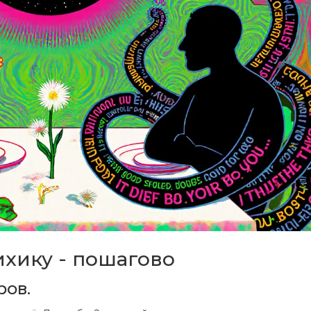
ихику - пошагово
ров.