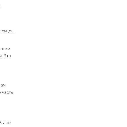
к
есяцев.
ичных
. Это
вам
е часть
 Вы не