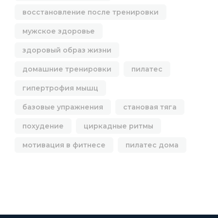
восстановление после тренировки
мужское здоровье
здоровый образ жизни
домашние тренировки
пилатес
гипертрофия мышц
базовые упражнения
становая тяга
похудение
циркадные ритмы
мотивация в фитнесе
пилатес дома