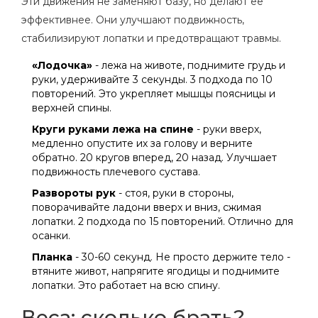
Эти движения не заменяют базу, но делают ее
эффективнее. Они улучшают подвижность,
стабилизируют лопатки и предотвращают травмы.
«Лодочка»
- лежа на животе, поднимите грудь и
руки, удерживайте 3 секунды. 3 подхода по 10
повторений. Это укрепляет мышцы поясницы и
верхней спины.
Круги руками лежа на спине
- руки вверх,
медленно опустите их за голову и верните
обратно. 20 кругов вперед, 20 назад. Улучшает
подвижность плечевого сустава.
Развороты рук
- стоя, руки в стороны,
поворачивайте ладони вверх и вниз, сжимая
лопатки. 2 подхода по 15 повторений. Отлично для
осанки.
Планка
- 30-60 секунд. Не просто держите тело -
втяните живот, напрягите ягодицы и поднимите
лопатки. Это работает на всю спину.
Веса: сколько брать?