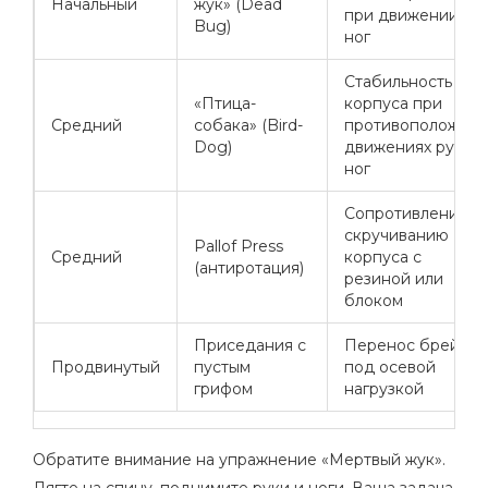
Начальный
жук» (Dead
при движении
Bug)
ног
Стабильность
«Птица-
корпуса при
Средний
собака» (Bird-
противоположных
Dog)
движениях рук и
ног
Сопротивление
скручиванию
Pallof Press
Средний
корпуса с
(антиротация)
резиной или
блоком
Приседания с
Перенос брейса
Продвинутый
пустым
под осевой
грифом
нагрузкой
Обратите внимание на упражнение «Мертвый жук».
Лягте на спину, поднимите руки и ноги. Ваша задача