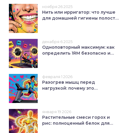
ноября 26 2025
Нить или ирригатор: что лучше
для домашней гигиены полости
рта в 2025 году
декабря 6 2025
Одноповторный максимум: как
определить 1RM безопасно и
точно
февраля 1 2026
Разогрев мышц перед
нагрузкой: почему это
обязательно для профилактики
травм
января 19 2026
Растительные смеси горох и
рис: полноценный белок для
спортсменов на растительной