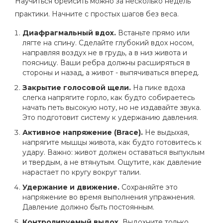
Научиться брейсить можно за несколько недель
практики. Начните с простых шагов без веса.
Диафрагмальный вдох.
Встаньте прямо или
лягте на спину. Сделайте глубокий вдох носом,
направляя воздух не в грудь, а в низ живота и
поясницу. Ваши ребра должны расширяться в
стороны и назад, а живот - выпячиваться вперед.
Закрытие голосовой щели.
На пике вдоха
слегка напрягите горло, как будто собираетесь
начать петь высокую ноту, но не издавайте звука.
Это подготовит систему к удержанию давления.
Активное напряжение (Brace).
Не выдыхая,
напрягите мышцы живота, как будто готовитесь к
удару. Важно: живот должен оставаться выпуклым
и твердым, а не втянутым. Ощутите, как давление
нарастает по кругу вокруг талии.
Удержание и движение.
Сохраняйте это
напряжение во время выполнения упражнения.
Давление должно быть постоянным.
Контролируемый выдох.
Выдохните только